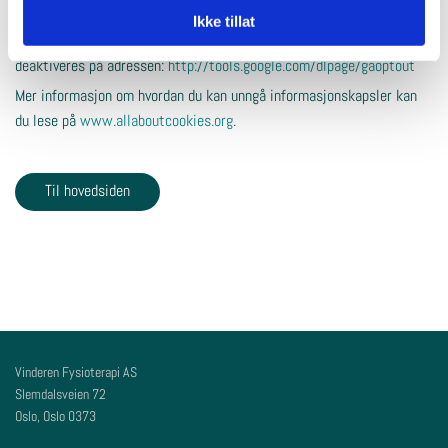
blir tilgjengelige.
Ikke tillat
Hvis du ikke ønsker å bli sporet av Google Analytics kan dette
deaktiveres på adressen:
http://tools.google.com/dlpage/gaoptout
Mer informasjon om hvordan du kan unngå informasjonskapsler kan
du lese på
www.allaboutcookies.org
.
Til hovedsiden
Vinderen Fysioterapi AS
Slemdalsveien 72
Oslo, Oslo
0373