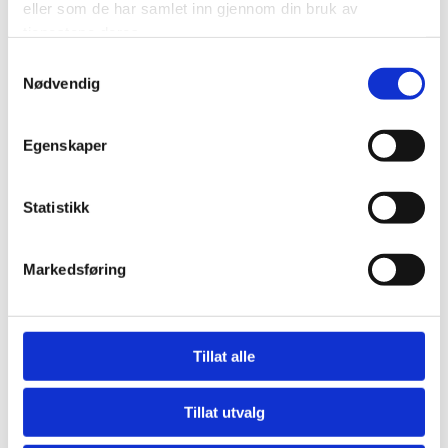
eller som de har samlet inn gjennom din bruk av
Beregne og rapportere brukerantall og trafikk.
tjenestene deres.
Gjøre det lettere for deg å navigere på nettstedet.
Samtykkevalg
Nødvendig
Gjøre det mulig for systemet å kjenne igjen faste brukere for
å kunne tilpasse tjenestene.
Iblant anvender vi tredjepartsinformasjonskapsler fra andre
Egenskaper
firma for å gjøre markedsundersøkelser og trafikkmålinger, og
for å forbedre funksjonaliteten på nettstedet.
Statistikk
Slik forhindrer du at informasjonskapsler
lagres
Markedsføring
Du kan slette informasjonskapsler fra din harddisk når som helst,
men dette gjør at dine personlige innstillinger forsvinner. Du kan
Tillat alle
også endre innstillingene i din nettleser slik at den ikke tillater at
informasjonskapsler lagres på din harddisk. Dette gir imidlertid
dårligere funksjonalitet på visse websider, kan forhindre tilgang til
Tillat utvalg
medlemssider og gjøre at deler av innhold og enkelte funksjoner ikke