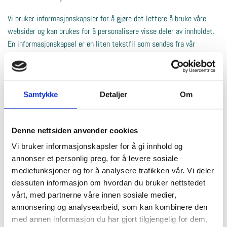
Vi bruker informasjonskapsler for å gjøre det lettere å bruke våre
websider og kan brukes for å personalisere visse deler av innholdet.
En informasjonskapsel er en liten tekstfil som sendes fra vår
webserver og lagres av din nettleser. Informasjonen som lagres kan
være opplysninger om hvordan våre brukere har surfet på og anvendt
våre nettsider, og om hvilken nettleser de har brukt.
Samtykke
Detaljer
Om
Vi anvender statistikk om brukere og trafikk/trafikkleverandører i
aggregert form. Statistikken inneholder aldri noen form for personlig
informasjon, alt er anonymt. IP-adresser lagres ikke i vår database
Denne nettsiden anvender cookies
der vi lagrer atferd på nettstedet, derfor kan informasjon om deg
Vi bruker informasjonskapsler for å gi innhold og
som bruker aldri kobles sammen med din identitet. Din IP-adresse
annonser et personlig preg, for å levere sosiale
lagres av sikkerhetsmessige årsaker bare i de tilfeller du selv aktivt
mediefunksjoner og for å analysere trafikken vår. Vi deler
registrerer deg på nettstedet.
dessuten informasjon om hvordan du bruker nettstedet
Formål:
vårt, med partnerne våre innen sosiale medier,
annonsering og analysearbeid, som kan kombinere den
Utvikle og forbedre nettstedet gjennom å forstå hvordan det
med annen informasjon du har gjort tilgjengelig for dem,
anvendes.