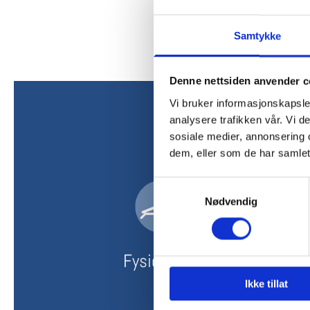
For interresse, ta kontakt med instr
Samtykke
Denne nettsiden anvender c
Vi bruker informasjonskapsler
analysere trafikken vår. Vi 
sosiale medier, annonsering 
dem, eller som de har samlet
Samtykkevalg
Nødvendig
Fysioterapi
Ikke tillat