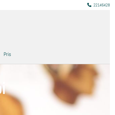
22146428

Pris
i