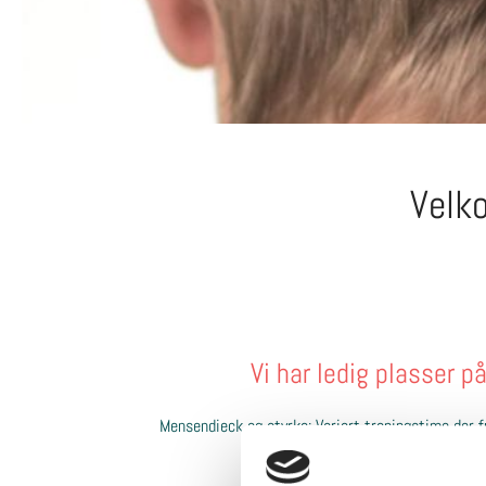
Velko
Vi har ledig plasser 
Mensendieck og styrke: Variert treningstime der 
hensiktsmessig bevegelser som