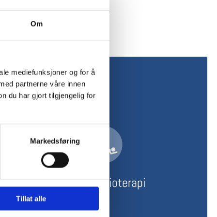
en@gmail.com eller mobil: 915 57 621.
Om
iale mediefunksjoner og for å
 med partnerne våre innen
u har gjort tilgjengelig for
Markedsføring
ing
Idrettsfysioterapi
Tillat alle