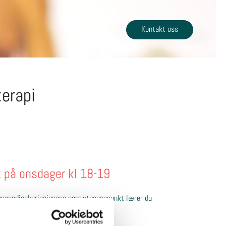
Kontakt oss
erapi
t på onsdager kl 18-19
 mensendieckprinsippene som utgangspunkt lærer du
 inngår i avslutning av timen.