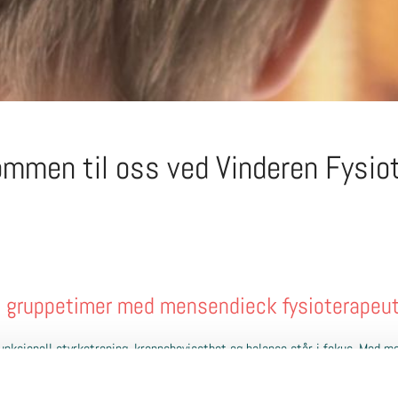
mmen til oss ved Vinderen Fysiot
på gruppetimer med mensendieck fysioterapeu
funksjonell styrketrening, kroppsbevissthet og balanse står i fokus. Med
 forebygger belastning i kroppen i dagliglivet. Pusteøvelser og avspenning