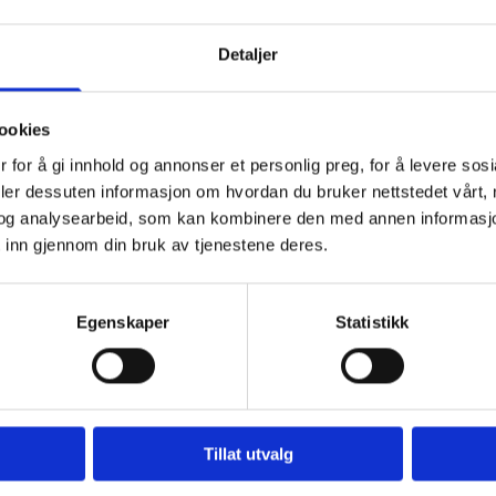
uktør og mensendieck fysioterapeut Kaia Nicolaisen på mail: kaianicolais
Detaljer
ookies
 for å gi innhold og annonser et personlig preg, for å levere sos
deler dessuten informasjon om hvordan du bruker nettstedet vårt,
Behandlingstilbud
og analysearbeid, som kan kombinere den med annen informasjon d
 inn gjennom din bruk av tjenestene deres.
Egenskaper
Statistikk
Manuell terapi
Lymfødembehandl
Tillat utvalg